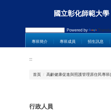
跳
到
國立彰化師範大學
主
要
內
Powered by
Transla
容
區
專班簡介
專班成員
招生訊息
:::
首頁
高齡健康促進與照護管理原住民專班(
行政人員