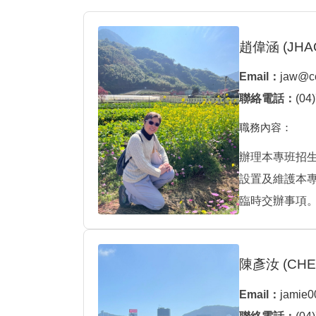
趙偉涵 (JHAO
Email：
jaw@cc
聯絡電話：
(04
職務內容：
辦理本專班招
設置及維護本
臨時交辦事項
陳彥汝 (CHEN
Email：
jamie0