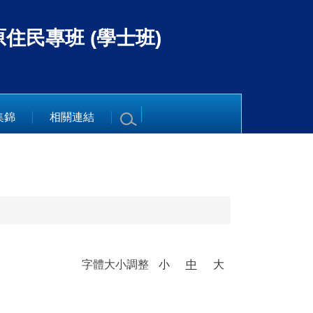
住民專班 (學士班)
集錦
相關連結
字體大小調整
小
中
大