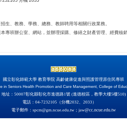
)7232105 分機 2033
班招生、教務、學務、總務、教師聘用等相關行政業務。
護本專班辦公室、網站，並辦理採購、修繕之財產管理、經費核
。
國立彰化師範大學 教育學院 高齡健康促進與照護管理原住民專班
e in Seniors Health Promotion and Care Management, College of Educa
地址：50007彰化縣彰化市進德路1號 (
進德校區，教學大樓5樓510)
電話：04-7232105（分機2032、2033
）
電子郵件：
spcm@gm.ncue.edu.tw
；jaw
@cc.ncue.edu.tw