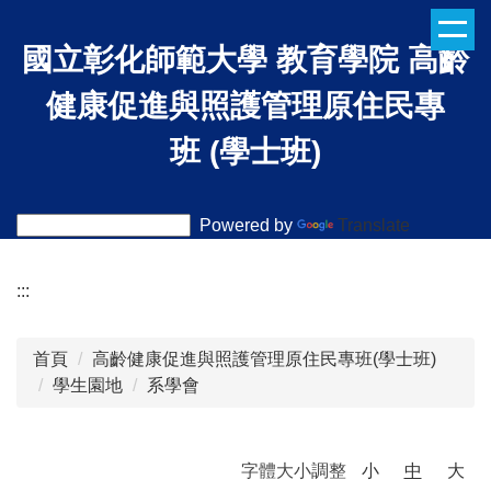
跳
到
國立彰化師範大學
教育學院
高齡
主
要
健康促進與照護管理原住民專
內
班 (學士班)
容
區
Powered by
Translate
:::
首頁
高齡健康促進與照護管理原住民專班(學士班)
學生園地
系學會
字體大小調整
小
中
大