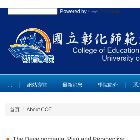
跳
Powered by
Translate
到
主
要
內
容
區
:::
網站導覽
最新消息
學院簡介
系
首頁
About COE
The Developmental Plan and Perspective