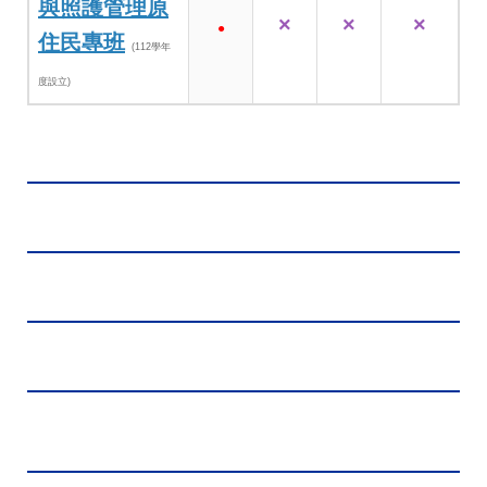
與照護管理原
×
×
×
●
住民專班
(112學年
度設立)