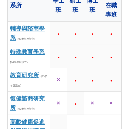
學士
碩士
博士
系所
在職
班
班
班
專班
輔導與諮商學
●
●
●
●
系
(60學年度設立)
特殊教育學系
●
●
●
●
(64學年度設立)
教育研究所
(85學
×
●
●
●
年度設立)
復健諮商研究
×
×
×
●
所
(92學年度設立)
高齡健康促進