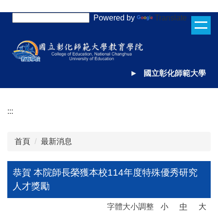
跳
Powered by
Translate
到
主
要
內
容
►
國立彰化師範大學
區
:::
首頁
最新消息
恭賀 本院師長榮獲本校114年度特殊優秀研究
人才獎勵
字體大小調整
小
中
大