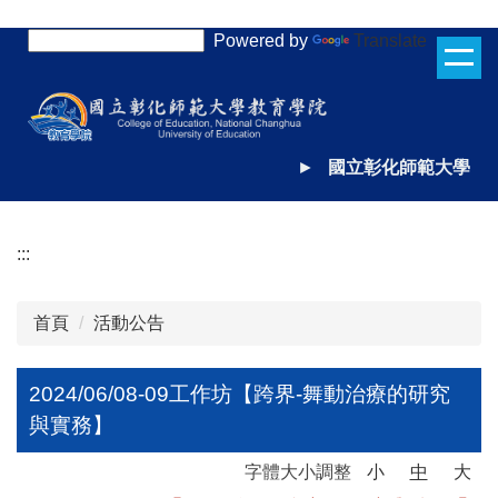
跳
Powered by
Translate
到
主
要
內
容
►
國立彰化師範大學
區
:::
首頁
活動公告
2024/06/08-09工作坊【跨界-舞動治療的研究
與實務】
字體大小調整
小
中
大